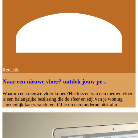
Redactie
Naar een nieuwe vloer? ontdek jouw pe...
Waarom een nieuwe vloer kopen?Het kiezen van een nieuwe vloer
is een belangrijke beslissing die de sfeer en stijl van je woning
aanzienlijk kan veranderen. Of je nu een moderne uitstralin...