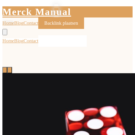
Merck Manual
Home
Blog
Contact
Backlink plaatsen
Home
Blog
Contact
Backlink plaatsen